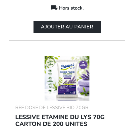
local_shipping
Hors stock.
AJOUTER AU PANIER
REF DOSE DE LESSIVE BIO 70GR
LESSIVE ETAMINE DU LYS 70G
CARTON DE 200 UNITES