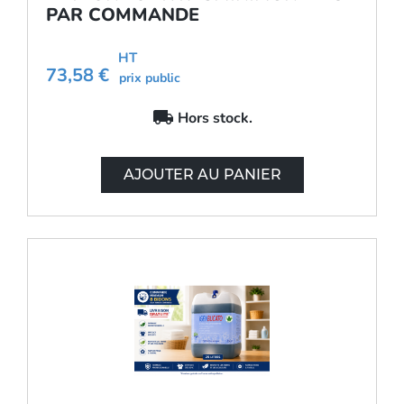
PAR COMMANDE
HT
73,58 €
prix public
local_shipping
Hors stock.
AJOUTER AU PANIER