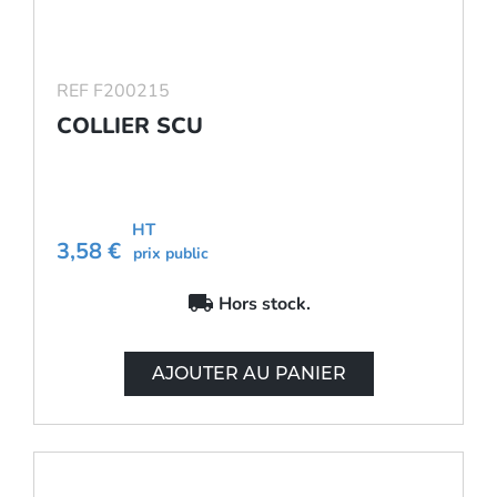
REF F200215
COLLIER SCU
HT
3,58 €
prix public
local_shipping
Hors stock.
AJOUTER AU PANIER