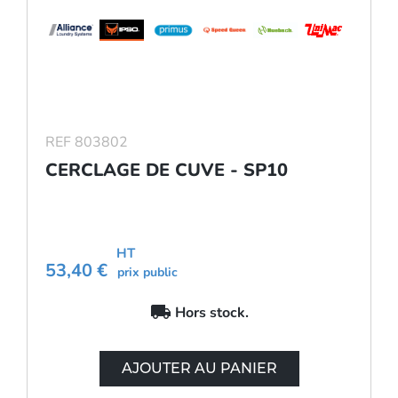
REF 803802
CERCLAGE DE CUVE - SP10
HT
53,40 €
prix public
local_shipping
Hors stock.
AJOUTER AU PANIER