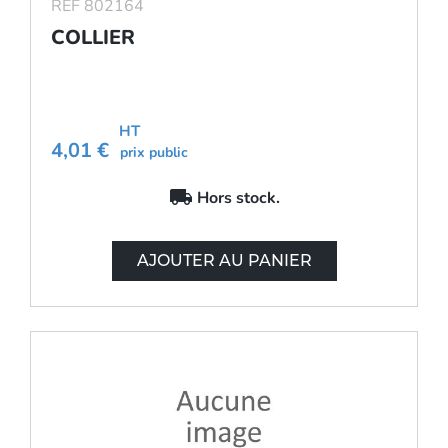
REF 802164
COLLIER
HT
4,01 €
prix public
local_shipping
Hors stock.
AJOUTER AU PANIER