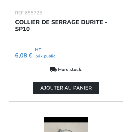
REF 685725
COLLIER DE SERRAGE DURITE -
SP10
HT
6,08 €
prix public
local_shipping
Hors stock.
AJOUTER AU PANIER