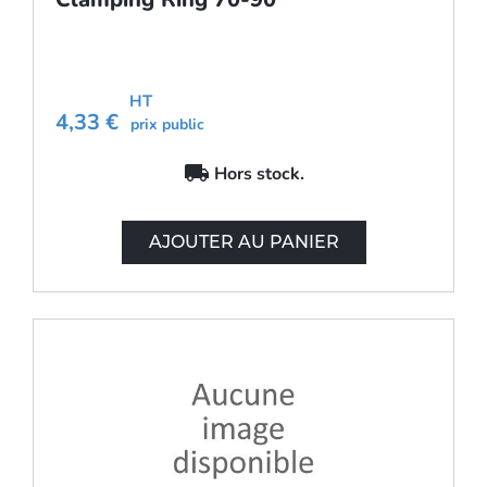
HT
4,33 €
prix public
local_shipping
Hors stock.
AJOUTER AU PANIER