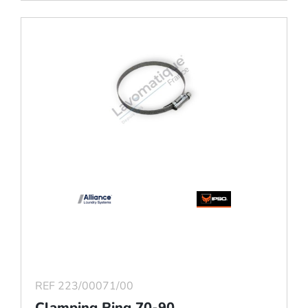
REF 223/00071/00
Clamping Ring 70-90